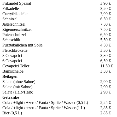
Frikandel Spezial
3,90 €
Frikadelle
3,20 €
Curryfrikadelle
3,90 €
Schnitzel
6,50 €
Jägerschnitzel
7,50 €
Zigeunerschnitzel
7,50 €
Putenschnitzel
6,50 €
Schaschlik
5,50 €
Pusztabällchen mit Soße
4,50 €
Fleischkrokette
3,30 €
3 Cevapcici
3,30 €
6 Cevapcici
6,50 €
Cevapcici Teller
11,50 €
Bamischeibe
3,30 €
Beilagen
Salate (ohne Sahne)
2,90 €
Salate (mit Sahne)
2,90 €
Salate (Halb/Halb)
2,90 €
Getränke
Cola / +light / +zero / Fanta / Sprite / Wasser (0,5 L)
2,25 €
Cola / +light / +zero / Fanta / Sprite / Wasser (1 L)
2,85 €
Bier (0,5 L)
2,85 €