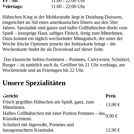
Fr - So:
11:00 - 22:00 Uhr
Feiertags:
11:00 - 22:00 Uhr
Hähnchen King in der Moltkestraße liegt in Duisburg-Duissern,
eingerichtet im Stil eines amerikanischen Diners aus den 50er
Jahren. Spezialität sind ganze und halbe Grillhähnchen direkt vom
Spieß – knusprige Haut, saftiges Fleisch, fertig zum Mitnehmen.
Dazu kommt ein täglich wechselnder Mittagstisch, der unter der
Woche frische Optionen jenseits der Imbisskarte bringt – die
Wochenkarte findet ihr als Download auf dieser Seite.
Das klassische Imbiss-Sortiment – Pommes, Currywurst, Schnitzel,
Burger – ist natürlich auch da. Geöffnet bis 21 Uhr werktags, am
Wochenende und an Feiertagen bis 22 Uhr.
Unsere Spezialitäten
Gericht
Preis
Frisch gegrilltes Hähnchen am Spieß, ganz, zum
13,90 €
Mitnehmen.
Halbes Grillhähnchen mit einer Portion Pommes – das
9,90 €
Klassikermenü.
Schnitzel mit Jägersoße, Pommes und
hausgemachtem Krautsalat.
12,90 €